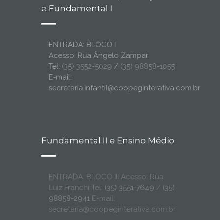
e Fundamental I
ENTRADA: BLOCO I
Acesso: Rua Ângelo Zampar
Tel:
(35) 3552-5029
/
(35) 98858-1055
E-mail:
secretaria.infantil@coopeginterativa.com.br
Fundamental II e Ensino Médio
ENTRADA: BLOCO III Acesso: Rua
Luiz Franchi Tel:
(35) 3551-7649
/
(35)
98858-2941
E-mail:
secretaria@coopeginterativa.com.br