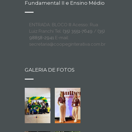
Fundamental II e Ensino Médio
ENTRADA: BLOCO III Acesso: Rua
Luiz Franchi Tel:
(35) 3551-7649
/
(35)
98858-2941
E-mail:
secretaria@coopeginterativa.com.br
GALERIA DE FOTOS