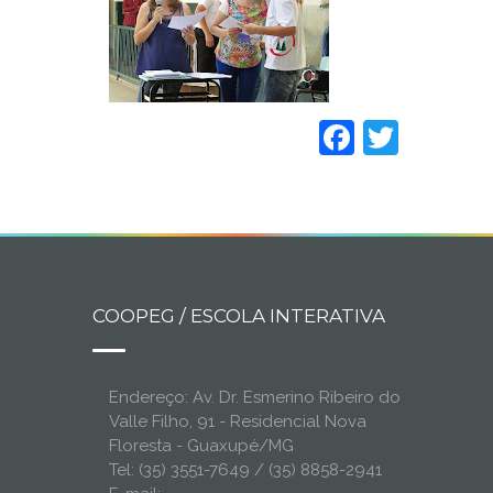
Faceboo
Twitt
COOPEG / ESCOLA INTERATIVA
Endereço: Av. Dr. Esmerino Ribeiro do
Valle Filho, 91 - Residencial Nova
Floresta - Guaxupé/MG
Tel: (35) 3551-7649 / (35) 8858-2941