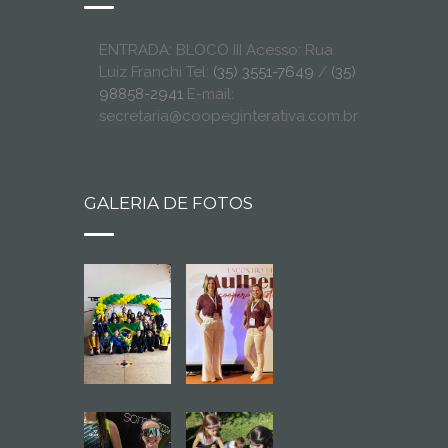
ENTRADA: BLOCO III Acesso: Rua
Luiz Franchi Tel:
(35) 3551-7649
/
(35)
98858-2941
E-mail:
secretaria@coopeginterativa.com.br
GALERIA DE FOTOS