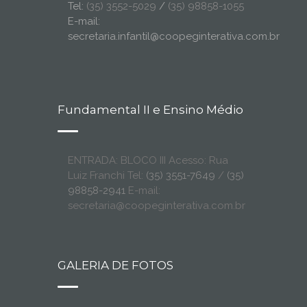
Tel:
(35) 3552-5029
/
(35) 98858-1055
E-mail:
secretaria.infantil@coopeginterativa.com.br
Fundamental II e Ensino Médio
ENTRADA: BLOCO III Acesso: Rua
Luiz Franchi Tel:
(35) 3551-7649
/
(35)
98858-2941
E-mail:
secretaria@coopeginterativa.com.br
GALERIA DE FOTOS