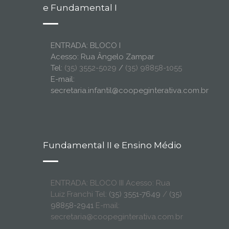
e Fundamental I
ENTRADA: BLOCO I
Acesso: Rua Ângelo Zampar
Tel:
(35) 3552-5029
/
(35) 98858-1055
E-mail:
secretaria.infantil@coopeginterativa.com.br
Fundamental II e Ensino Médio
ENTRADA: BLOCO III Acesso: Rua
Luiz Franchi Tel:
(35) 3551-7649
/
(35)
98858-2941
E-mail:
secretaria@coopeginterativa.com.br