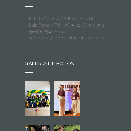
ENTRADA: BLOCO III Acesso: Rua
Luiz Franchi Tel:
(35) 3551-7649
/
(35)
98858-2941
E-mail:
secretaria@coopeginterativa.com.br
GALERIA DE FOTOS