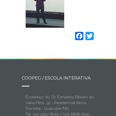
Faceboo
Twitt
COOPEG / ESCOLA INTERATIVA
Endereço: Av. Dr. Esmerino Ribeiro do
Valle Filho, 91 - Residencial Nova
Floresta - Guaxupé/MG
Tel: (35) 3551-7649 / (35) 8858-2941