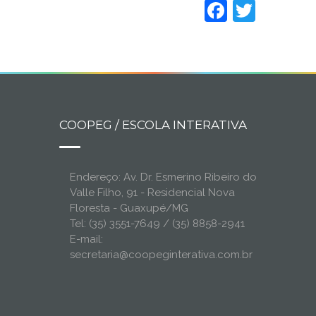
Faceboo
Twitt
COOPEG / ESCOLA INTERATIVA
Endereço: Av. Dr. Esmerino Ribeiro do
Valle Filho, 91 - Residencial Nova
Floresta - Guaxupé/MG
Tel: (35) 3551-7649 / (35) 8858-2941
E-mail:
secretaria@coopeginterativa.com.br