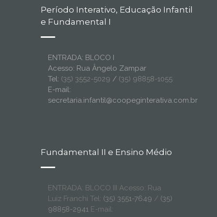
Período Interativo, Educação Infantil
e Fundamental I
ENTRADA: BLOCO I
Acesso: Rua Ângelo Zampar
Tel:
(35) 3552-5029
/
(35) 98858-1055
E-mail:
secretaria.infantil@coopeginterativa.com.br
Fundamental II e Ensino Médio
ENTRADA: BLOCO III Acesso: Rua
Luiz Franchi Tel:
(35) 3551-7649
/
(35)
98858-2941
E-mail: