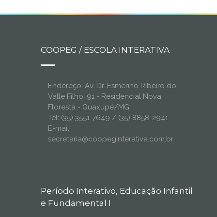
COOPEG / ESCOLA INTERATIVA
Endereço: Av. Dr. Esmerino Ribeiro do
Valle Filho, 91 - Residencial Nova
Floresta - Guaxupé/MG
Tel: (35) 3551-7649 / (35) 8858-2941
E-mail:
secretaria@coopeginterativa.com.br
Período Interativo, Educação Infantil
e Fundamental I