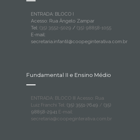
ENTRADA: BLOCO I
Acesso: Rua Ângelo Zampar
Tel:
(35) 3552-5029
/
(35) 98858-1055
E-mail:
secretaria.infantil@coopeginterativa.com.br
Fundamental II e Ensino Médio
ENTRADA: BLOCO III Acesso: Rua
Luiz Franchi Tel:
(35) 3551-7649
/
(35)
98858-2941
E-mail:
secretaria@coopeginterativa.com.br