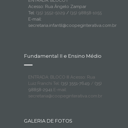
ENTRADA: BLOCO I
Acesso: Rua Ângelo Zampar
Tel:
(35) 3552-5029
/
(35) 98858-1055
E-mail:
secretaria.infantil@coopeginterativa.com.br
Fundamental II e Ensino Médio
ENTRADA: BLOCO III Acesso: Rua
Luiz Franchi Tel:
(35) 3551-7649
/
(35)
98858-2941
E-mail:
secretaria@coopeginterativa.com.br
GALERIA DE FOTOS