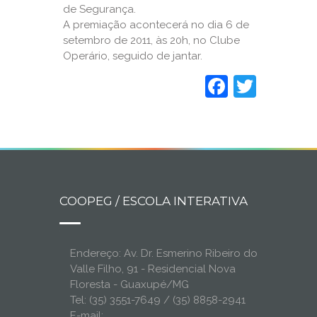
de Segurança.
A premiação acontecerá no dia 6 de
setembro de 2011, às 20h, no Clube
Operário, seguido de jantar.
Faceboo
Twitt
COOPEG / ESCOLA INTERATIVA
Endereço: Av. Dr. Esmerino Ribeiro do
Valle Filho, 91 - Residencial Nova
Floresta - Guaxupé/MG
Tel: (35) 3551-7649 / (35) 8858-2941
E-mail: