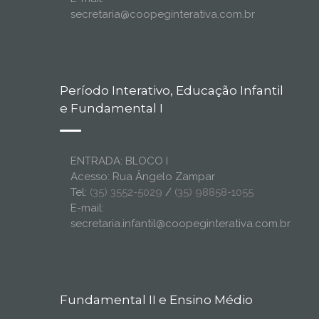
secretaria@coopeginterativa.com.br
Período Interativo, Educação Infantil
e Fundamental I
ENTRADA: BLOCO I
Acesso: Rua Ângelo Zampar
Tel:
(35) 3552-5029
/
(35) 98858-1055
E-mail:
secretaria.infantil@coopeginterativa.com.br
Fundamental II e Ensino Médio