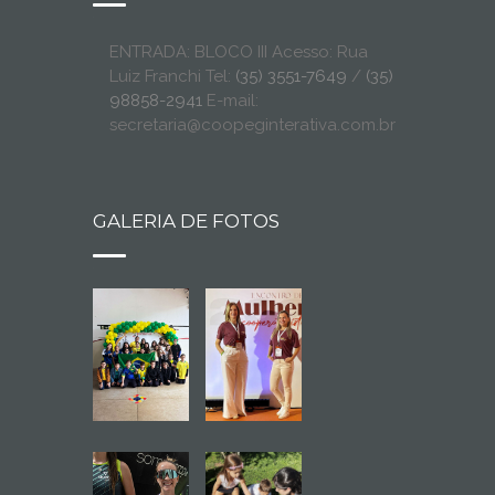
ENTRADA: BLOCO III Acesso: Rua
Luiz Franchi Tel:
(35) 3551-7649
/
(35)
98858-2941
E-mail:
secretaria@coopeginterativa.com.br
GALERIA DE FOTOS