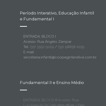
Período Interativo, Educação Infantil
e Fundamental I
ENTRADA: BLOCO I
Acesso: Rua Ângelo Zampar
Tel:
(35) 3552-5029
/
(35) 98858-1055
E-mail:
secretaria.infantil@coopeginterativa.com.br
Fundamental II e Ensino Médio
ENTRADA: BLOCO III Acesso: Rua
Luiz Franchi Tel:
(35) 3551-7649
/
(35)