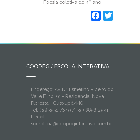
Poesia coletiva do 4º ano
Faceboo
Twitt
COOPEG / ESCOLA INTERATIVA
Endereço: Av. Dr. Esmerino Ribeiro do
Valle Filho, 91 - Residencial Nova
Floresta - Guaxupé/MG
Tel: (35) 3551-7649 / (35) 8858-2941
E-mail:
secretaria@coopeginterativa.com.br