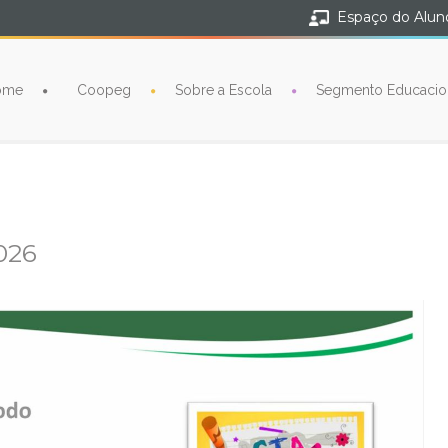
Espaço do Alun
ome
Coopeg
Sobre a Escola
Segmento Educacio
026