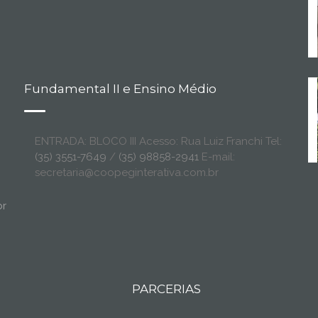
Fundamental II e Ensino Médio
ENTRADA: BLOCO III Acesso: Rua Luiz Franchi Tel:
(35) 3551-7649
/
(35) 98858-2941
E-mail:
secretaria@coopeginterativa.com.br
br
PARCERIAS