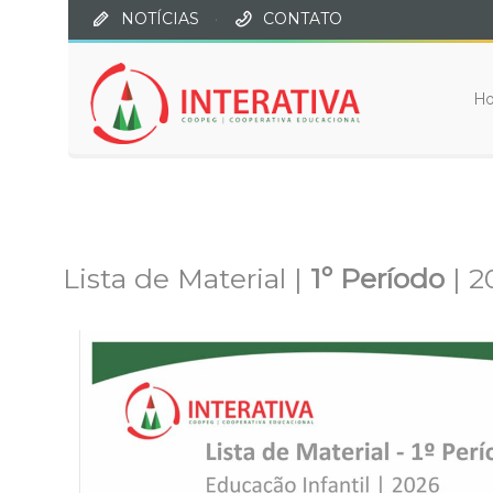
NOTÍCIAS
·
CONTATO
H
Lista de Material |
1º Período
| 2