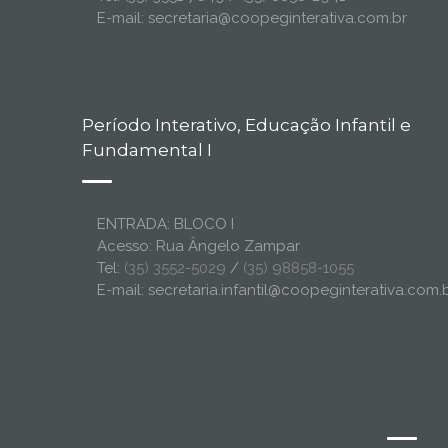
E-mail: secretaria@coopeginterativa.com.br
Período Interativo, Educação Infantil e
Fundamental I
ENTRADA: BLOCO I
Acesso: Rua Ângelo Zampar
Tel:
(35) 3552-5029
/
(35) 98858-1055
E-mail: secretaria.infantil@coopeginterativa.com.