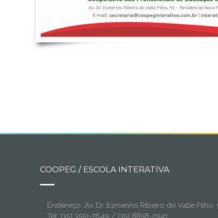
COOPEG / ESCOLA INTERATIVA
Endereço: Av. Dr. Esmerino Ribeiro do Valle Filh
Tel: (35) 3551-7649 / (35) 8858-2941