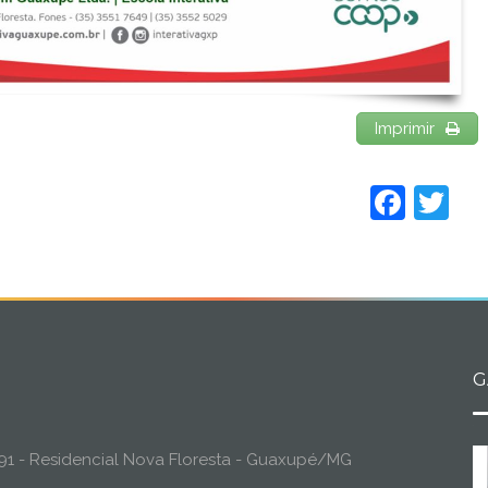
Imprimir
Face
Tw
G
o, 91 - Residencial Nova Floresta - Guaxupé/MG