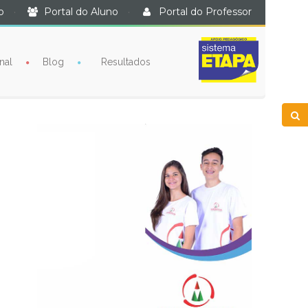
o
·
Portal do Aluno
·
Portal do Professor
nal
Blog
Resultados