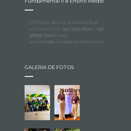
Fundamental II e Ensino Médio
ENTRADA: BLOCO III Acesso: Rua
Luiz Franchi Tel:
(35) 3551-7649
/
(35)
98858-2941
E-mail:
secretaria@coopeginterativa.com.br
GALERIA DE FOTOS