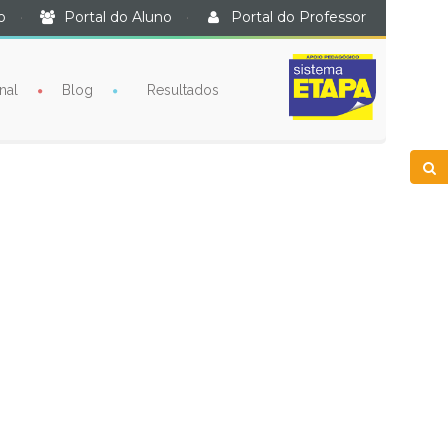
o
·
Portal do Aluno
·
Portal do Professor
nal
Blog
Resultados