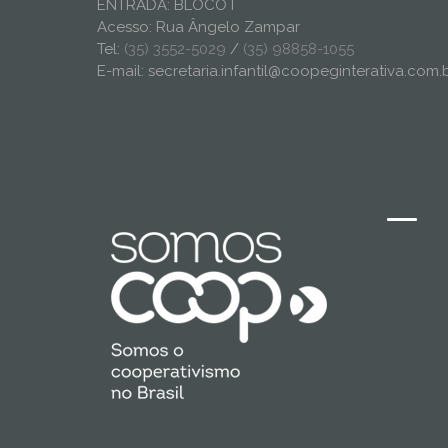
ENTRADA: BLOCO I
Acesso: Rua Ângelo Zampar
Tel:
(35) 3552-5029
/
(35) 98858-1055
E-mail: secretaria.infantil@coopeginterativa.com.