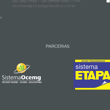
(35) 3551-7649
/
(35) 98858-2941
E-mail:
secretaria@coopeginterativa.com.br
br
PARCERIAS