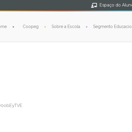
Espaço do Alun
ome
Coopeg
Sobre a Escola
Segmento Educacio
vy0obEyTVE