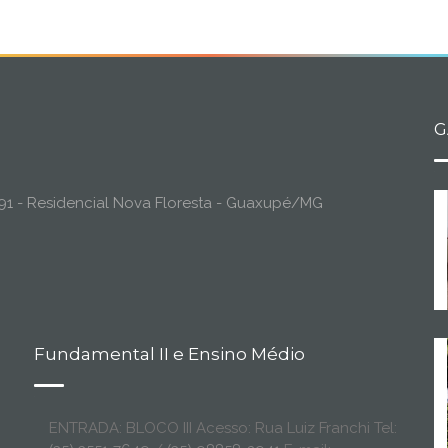
G
o, 91 - Residencial Nova Floresta - Guaxupé/MG
Fundamental II e Ensino Médio
ENTRADA: BLOCO III Acesso: Rua Luiz Franchi Tel: