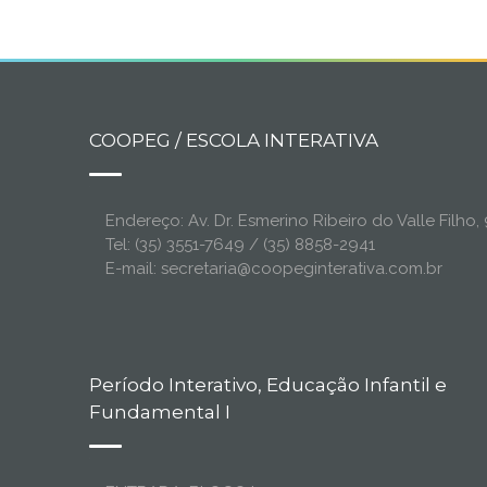
COOPEG / ESCOLA INTERATIVA
Endereço: Av. Dr. Esmerino Ribeiro do Valle Filh
Tel: (35) 3551-7649 / (35) 8858-2941
E-mail: secretaria@coopeginterativa.com.br
Período Interativo, Educação Infantil e
Fundamental I