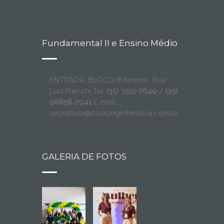
Fundamental II e Ensino Médio
ENTRADA: BLOCO III Acesso: Rua
Luiz Franchi Tel:
(35) 3551-7649
/
(35)
98858-2941
E-mail:
secretaria@coopeginterativa.com.br
GALERIA DE FOTOS