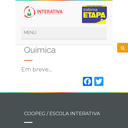
Química
Em breve…
Faceboo
Twitt
COOPEG / ESCOLA INTERATIVA