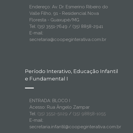
Endereço: Av. Dr. Esmerino Ribeiro do
Valle Filho, 91 - Residencial Nova
Floresta - Guaxupé/MG
Tel: (35) 3551-7649 / (35) 8858-2941
E-mail:
secretaria@coopeginterativa.com.br
Período Interativo, Educação Infantil
e Fundamental I
ENTRADA: BLOCO I
Acesso: Rua Ângelo Zampar
Tel:
(35) 3552-5029
/
(35) 98858-1055
E-mail:
secretaria.infantil@coopeginterativa.com.br