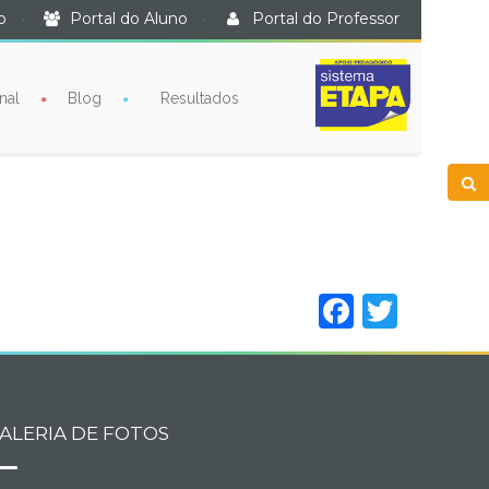
o
·
Portal do Aluno
·
Portal do Professor
nal
Blog
Resultados
Facebo
Twitt
ALERIA DE FOTOS