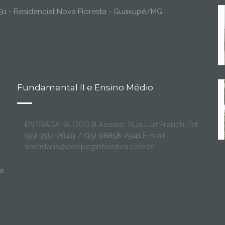
o, 91 - Residencial Nova Floresta - Guaxupé/MG
Fundamental II e Ensino Médio
ENTRADA: BLOCO III Acesso: Rua Luiz Franchi Tel:
(35) 3551-7649
/
(35) 98858-2941
E-mail:
secretaria@coopeginterativa.com.br
br