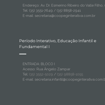
Endereço: Av. Dr. Esmerino Ribeiro do Valle Filh
Tel: (35) 3551-7649 / (35) 8858-2941
E-mail: secretaria@coopeginterativa.com.br
Período Interativo, Educação Infantil e
Fundamental I
ENTRADA: BLOCO I
Acesso: Rua Ângelo Zampar
Tel:
(35) 3552-5029
/
(35) 98858-1055
E-mail: secretaria.infantil@coopeginterativa.com.