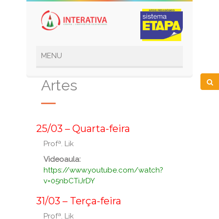
Artes
_
25/03 – Quarta-feira
Profª. Lik
Videoaula:
https://www.youtube.com/watch?
v=05nbCTiJrDY
_
31/03 – Terça-feira
Profª. Lik