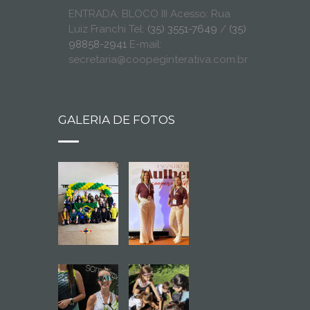
ENTRADA: BLOCO III Acesso: Rua
Luiz Franchi Tel:
(35) 3551-7649
/
(35)
98858-2941
E-mail:
secretaria@coopeginterativa.com.br
GALERIA DE FOTOS