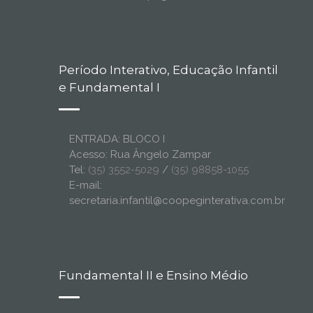
Período Interativo, Educação Infantil
e Fundamental I
ENTRADA: BLOCO I
Acesso: Rua Ângelo Zampar
Tel:
(35) 3552-5029
/
(35) 98858-1055
E-mail:
secretaria.infantil@coopeginterativa.com.br
Fundamental II e Ensino Médio