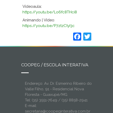
Videoaula:
https://youtu.be/Lo6fc8THci8
Animando |
Vídeo
:
https://youtu.be/P7ztzCtyI3c
Faceboo
Twitt
COOPEG / ESCOLA INTERATIVA
Endereço: Av. Dr. Esmerino Ribeiro do
Valle Filho, 91 - Residencial Nova
Floresta - Guaxupé/MG
Tel: (35) 3551-7649 / (35) 8858-2941
E-mail:
secretaria@coopeginterativa.com.br