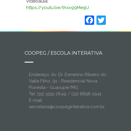
Videoaula:
https://youtu.be/lhxx99Me1jU
Faceboo
Twitt
COOPEG / ESCOLA INTERATIVA
Endereço: Av. Dr. Esmerino Ribeiro do
Valle Filho, 91 - Residencial Nova
Floresta - Guaxupé/MG
Tel: (35) 3551-7649 / (35) 8858-2941
E-mail:
secretaria@coopeginterativa.com.br