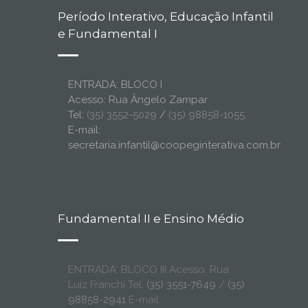
Período Interativo, Educação Infantil
e Fundamental I
ENTRADA: BLOCO I
Acesso: Rua Ângelo Zampar
Tel:
(35) 3552-5029
/
(35) 98858-1055
E-mail:
secretaria.infantil@coopeginterativa.com.br
Fundamental II e Ensino Médio
ENTRADA: BLOCO III Acesso: Rua
Luiz Franchi Tel:
(35) 3551-7649
/
(35)
98858-2941
E-mail: