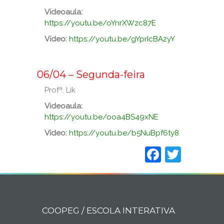
Videoaula:
https://youtu.be/oYnrXWzc87E
Vídeo:
https://youtu.be/gYprIcBA2yY
_
_
06/04 – Segunda-feira
Profª. Lik
Videoaula:
https://youtu.be/ooa4BS49xNE
Vídeo:
https://youtu.be/b5NuBpf6ty8
Faceboo
Twitt
COOPEG / ESCOLA INTERATIVA