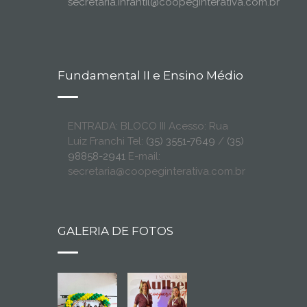
secretaria.infantil@coopeginterativa.com.br
Fundamental II e Ensino Médio
ENTRADA: BLOCO III Acesso: Rua
Luiz Franchi Tel:
(35) 3551-7649
/
(35)
98858-2941
E-mail:
secretaria@coopeginterativa.com.br
GALERIA DE FOTOS