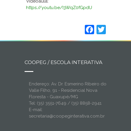
Videoaula:
https://youtu.be/I3WqZ0fGpdU
Faceboo
Twitt
COOPEG / ESCOLA INTERATIVA
Endereço: Av. Dr. Esmerino Ribeiro do
Valle Filho, 91 - Residencial Nova
Floresta - Guaxupé/MG
Tel: (35) 3551-7649 / (35) 8858-2941
E-mail:
secretaria@coopeginterativa.com.br