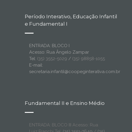
Período Interativo, Educação Infantil
e Fundamental I
ENTRADA: BLOCO I
Acesso: Rua Ângelo Zampar
Tel:
(35) 3552-5029
/
(35) 98858-1055
E-mail:
secretaria.infantil@coopeginterativa.com.br
Fundamental II e Ensino Médio
ENTRADA: BLOCO III Acesso: Rua
Luiz Franchi Tel:
(35) 3551-7649
/
(35)