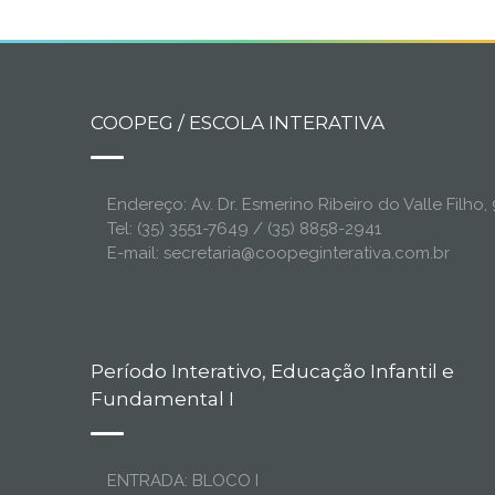
COOPEG / ESCOLA INTERATIVA
Endereço: Av. Dr. Esmerino Ribeiro do Valle Filh
Tel: (35) 3551-7649 / (35) 8858-2941
E-mail: secretaria@coopeginterativa.com.br
Período Interativo, Educação Infantil e
Fundamental I
ENTRADA: BLOCO I