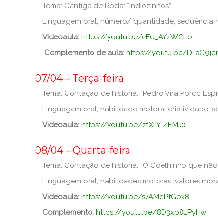
Tema: Cantiga de Roda: “Indiozinhos”
Linguagem oral, número/ quantidade, sequência nu
Videoaula:
https://youtu.be/eFe_AYzWCLo
Complemento de aula:
https://youtu.be/D-aC9j
_
07/04 – Terça-feira
Tema: Contação de história: “Pedro Vira Porco Esp
Linguagem oral, habilidade motora, criatividade,
Videoaula:
https://youtu.be/zfXLY-ZEMJ0
_
08/04 – Quarta-feira
Tema: Contação de história: “O Coelhinho que não
Linguagem oral, habilidades motoras, valores mora
Videoaula:
https://youtu.be/s7AMgPfGpx8
Complemento:
https://youtu.be/8D3xp8LPyHw