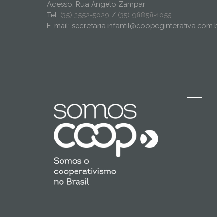
Acesso: Rua Ângelo Zampar
Tel:
(35) 3552-5029
/
(35) 98858-1055
E-mail: secretaria.infantil@coopeginterativa.com.