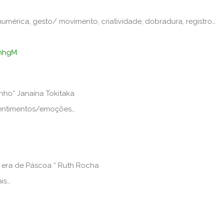
mérica, gesto/ movimento, criatividade, dobradura, registro…
cnhgM
inho“ Janaína Tokitaka
 sentimentos/emoções…
 era de Páscoa “ Ruth Rocha
is…