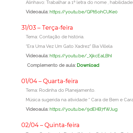
Alinhavo: Trabalhar a 1ª letra do nome , habilidad
Videoaula:
https://youtu.be/QPt6ohCUKe0
_
31/03 – Terça-feira
Tema: Contação de história.
“Era Uma Vez Um Gato Xadrez” Bia Villela
Videoaula:
https://youtu.be/_XjkcEaLBhI
Complemento de aula:
Download
_
01/04 – Quarta-feira
Tema: Rodinha do Planejamento.
Música sugerida na atividade “ Cara de Bem e Cara
Videoaula:
https://youtu.be/9dEHB7fWJug
_
02/04 – Quinta-feira