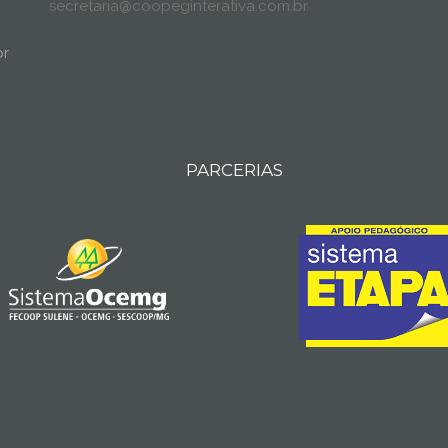
secretaria@coopeginterativa.com.br
br
PARCERIAS