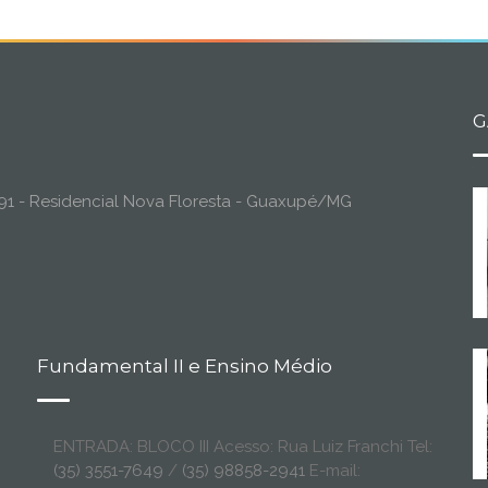
G
o, 91 - Residencial Nova Floresta - Guaxupé/MG
Fundamental II e Ensino Médio
ENTRADA: BLOCO III Acesso: Rua Luiz Franchi Tel:
(35) 3551-7649
/
(35) 98858-2941
E-mail: