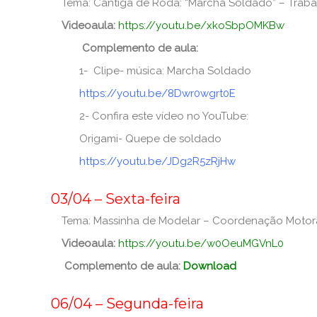
Tema: Cantiga de Roda: “Marcha Soldado” – Trabal
Videoaula:
https://youtu.be/xkoSbpOMKBw
Complemento de aula:
1- Clipe- música: Marcha Soldado
https://youtu.be/8Dwr0wgrt0E
2- Confira este vídeo no YouTube:
Origami- Quepe de soldado
https://youtu.be/JDg2R5zRjHw
_
03/04 – Sexta-feira
Tema: Massinha de Modelar – Coordenação Motora,
Videoaula:
https://youtu.be/w0OeuMGVnL0
Complemento de aula:
Download
_
06/04 – Segunda-feira