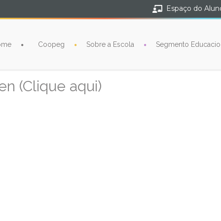
Espaço do Alun
ome
Coopeg
Sobre a Escola
Segmento Educacio
en (Clique aqui)