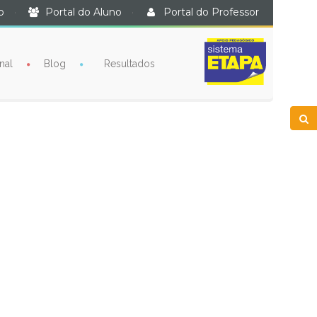
o
·
Portal do Aluno
·
Portal do Professor
nal
Blog
Resultados