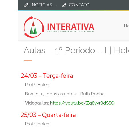
NOTÍCIAS
·
CONTATO
H
Aulas – 1º Período – I | Hel
_
24/03 – Terça-feira
Profª. Helen
Bom dia , todas as cores – Ruth Rocha
Videoaulas:
https://youtu.be/Zq8yvr8dSSQ
_
25/03 – Quarta-feira
Profª. Helen