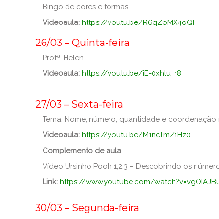
Bingo de cores e formas
Videoaula:
https://youtu.be/R6qZoMX4oQI
_
26/03 – Quinta-feira
Profª. Helen
Videoaula:
https://youtu.be/iE-0xhlu_r8
_
27/03 – Sexta-feira
Tema: Nome, número, quantidade e coordenação 
Videoaula:
https://youtu.be/M1ncTmZ1Hz0
Complemento de aula
Vídeo Ursinho Pooh 1,2,3 – Descobrindo os númer
Link:
https://www.youtube.com/watch?v=vgOIAJB
_
30/03 – Segunda-feira