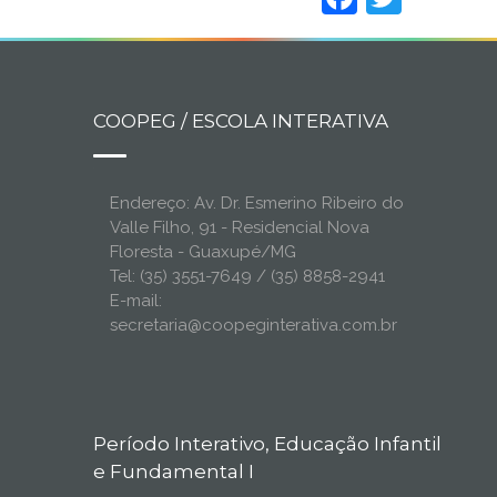
COOPEG / ESCOLA INTERATIVA
Endereço: Av. Dr. Esmerino Ribeiro do
Valle Filho, 91 - Residencial Nova
Floresta - Guaxupé/MG
Tel: (35) 3551-7649 / (35) 8858-2941
E-mail:
secretaria@coopeginterativa.com.br
Período Interativo, Educação Infantil
e Fundamental I