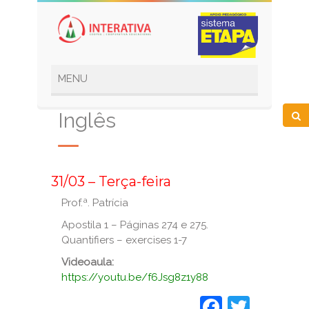
Inglês
_
31/03 – Terça-feira
Prof.ª. Patrícia
Apostila 1 – Páginas 274 e 275.
Quantifiers – exercises 1-7
Videoaula:
https://youtu.be/f6Jsg8z1y88
Faceboo
Twitt