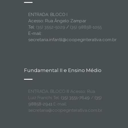
ENTRADA: BLOCO I
Acesso: Rua Ângelo Zampar
Tel:
(35) 3552-5029
/
(35) 98858-1055
E-mail:
secretaria.infantil@coopeginterativa.com.br
Fundamental II e Ensino Médio
ENTRADA: BLOCO III Acesso: Rua
Luiz Franchi Tel:
(35) 3551-7649
/
(35)
98858-2941
E-mail:
secretaria@coopeginterativa.com.br