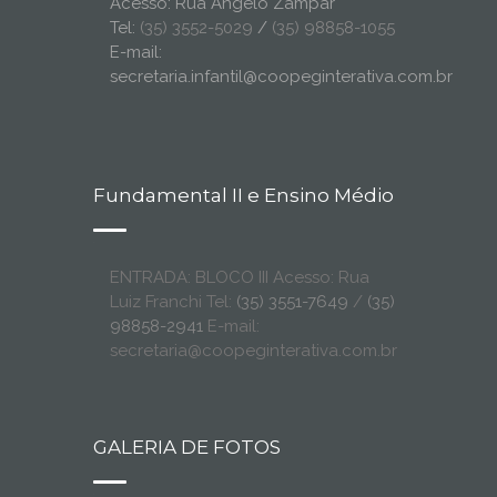
Acesso: Rua Ângelo Zampar
Tel:
(35) 3552-5029
/
(35) 98858-1055
E-mail:
secretaria.infantil@coopeginterativa.com.br
Fundamental II e Ensino Médio
ENTRADA: BLOCO III Acesso: Rua
Luiz Franchi Tel:
(35) 3551-7649
/
(35)
98858-2941
E-mail:
secretaria@coopeginterativa.com.br
GALERIA DE FOTOS