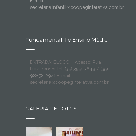
E-mail:
secretaria.infantil@coopeginterativa.com.br
Fundamental II e Ensino Médio
ENTRADA: BLOCO III Acesso: Rua
Luiz Franchi Tel:
(35) 3551-7649
/
(35)
98858-2941
E-mail:
secretaria@coopeginterativa.com.br
GALERIA DE FOTOS