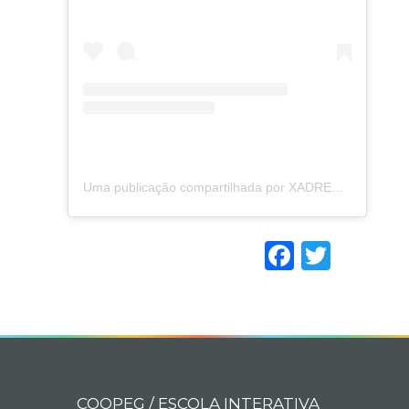
Uma publicação compartilhada por XADREZ GUAXUPÉ ?????? (@xadrezguaxupe)
Faceboo
Twitt
COOPEG / ESCOLA INTERATIVA