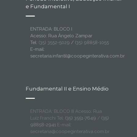
e Fundamental I
ENTRADA: BLOCO I
Acesso: Rua Ângelo Zampar
Tel:
(35) 3552-5029
/
(35) 98858-1055
E-mail:
secretaria.infantil@coopeginterativa.com.br
Fundamental II e Ensino Médio
ENTRADA: BLOCO III Acesso: Rua
Luiz Franchi Tel:
(35) 3551-7649
/
(35)
98858-2941
E-mail:
secretaria@coopeginterativa.com.br