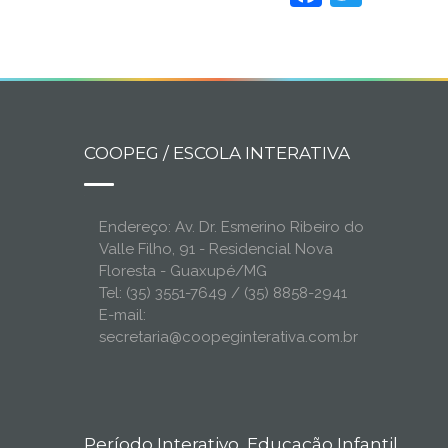
COOPEG / ESCOLA INTERATIVA
Endereço: Av. Dr. Esmerino Ribeiro do
Valle Filho, 91 - Residencial Nova
Floresta - Guaxupé/MG
Tel: (35) 3551-7649 / (35) 8858-2941
E-mail:
secretaria@coopeginterativa.com.br
Período Interativo, Educação Infantil