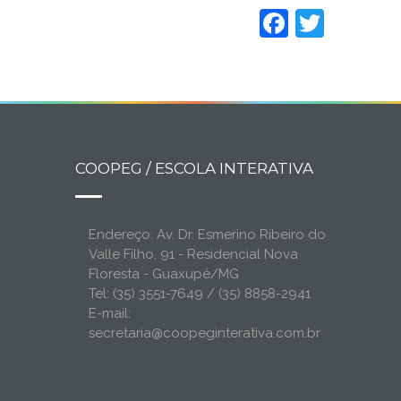
Faceboo
Twitt
COOPEG / ESCOLA INTERATIVA
Endereço: Av. Dr. Esmerino Ribeiro do
Valle Filho, 91 - Residencial Nova
Floresta - Guaxupé/MG
Tel: (35) 3551-7649 / (35) 8858-2941
E-mail:
secretaria@coopeginterativa.com.br