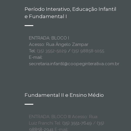
Período Interativo, Educação Infantil
e Fundamental I
ENTRADA: BLOCO I
Acesso: Rua Ângelo Zampar
Tel:
(35) 3552-5029
/
(35) 98858-1055
E-mail:
secretaria.infantil@coopeginterativa.com.br
Fundamental II e Ensino Médio
ENTRADA: BLOCO III Acesso: Rua
Luiz Franchi Tel:
(35) 3551-7649
/
(35)
98858-2941
E-mail: