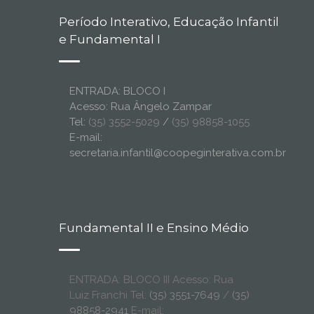
Período Interativo, Educação Infantil
e Fundamental I
ENTRADA: BLOCO I
Acesso: Rua Ângelo Zampar
Tel:
(35) 3552-5029
/
(35) 98858-1055
E-mail:
secretaria.infantil@coopeginterativa.com.br
Fundamental II e Ensino Médio
ENTRADA: BLOCO III Acesso: Rua
Luiz Franchi Tel:
(35) 3551-7649
/
(35)
98858-2941
E-mail: