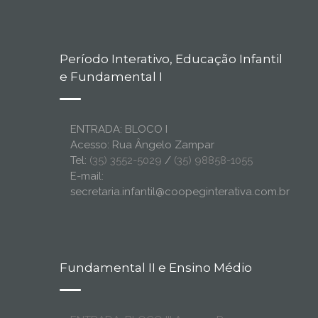
Período Interativo, Educação Infantil
e Fundamental I
ENTRADA: BLOCO I
Acesso: Rua Ângelo Zampar
Tel:
(35) 3552-5029
/
(35) 98858-1055
E-mail:
secretaria.infantil@coopeginterativa.com.br
Fundamental II e Ensino Médio