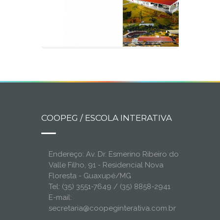
COOPEG / ESCOLA INTERATIVA
Endereço: Av. Dr. Esmerino Ribeiro do
Valle Filho, 91 - Residencial Nova
Floresta - Guaxupé/MG
Tel: (35) 3551-7649 / (35) 8858-2941
E-mail:
secretaria@coopeginterativa.com.br