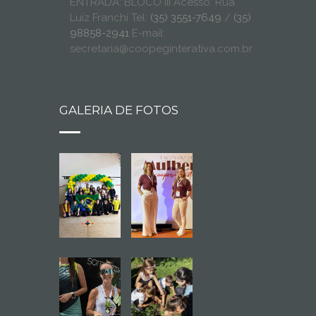
ENTRADA: BLOCO III Acesso: Rua
Luiz Franchi Tel:
(35) 3551-7649
/
(35)
98858-2941
E-mail:
secretaria@coopeginterativa.com.br
GALERIA DE FOTOS