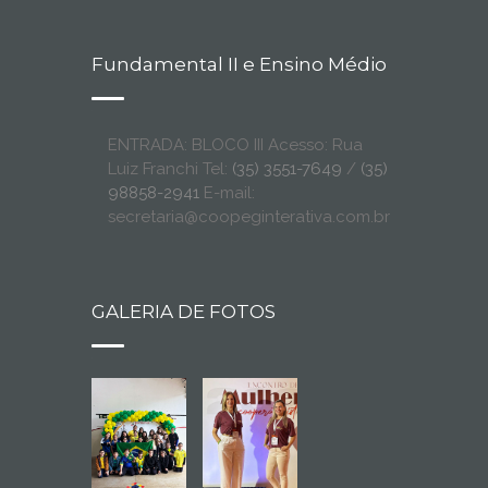
Fundamental II e Ensino Médio
ENTRADA: BLOCO III Acesso: Rua
Luiz Franchi Tel:
(35) 3551-7649
/
(35)
98858-2941
E-mail:
secretaria@coopeginterativa.com.br
GALERIA DE FOTOS