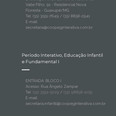
Valle Filho, 91 - Residencial Nova
Floresta - Guaxupé/MG
Tel: (35) 3551-7649 / (35) 8858-2941
E-mail:
secretaria@coopeginterativa.com.br
Período Interativo, Educação Infantil
e Fundamental I
ENTRADA: BLOCO I
Acesso: Rua Ângelo Zampar
Tel:
(35) 3552-5029
/
(35) 98858-1055
E-mail:
secretaria.infantil@coopeginterativa.com.br