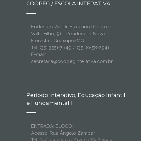
COOPEG / ESCOLA INTERATIVA
Endereço: Av. Dr. Esmerino Ribeiro do
Valle Filho, 91 - Residencial Nova
Floresta - Guaxupé/MG
Tel: (35) 3551-7649 / (35) 8858-2941
E-mail:
secretaria@coopeginterativa.com.br
Período Interativo, Educação Infantil
e Fundamental I
ENTRADA: BLOCO I
Acesso: Rua Ângelo Zampar
Tel:
(35) 3552-5029
/
(35) 98858-1055