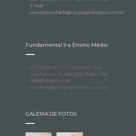
E-mail:
secretaria.infantil@coopeginterativa.com.br
Fundamental II e Ensino Médio
ENTRADA: BLOCO III Acesso: Rua
Luiz Franchi Tel:
(35) 3551-7649
/
(35)
98858-2941
E-mail:
secretaria@coopeginterativa.com.br
GALERIA DE FOTOS