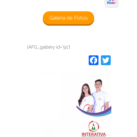
Galeria de Fotos
[AFG_gallery id=’91’]
Faceboo
Twitt