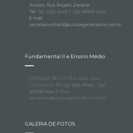
Acesso: Rua Ângelo Zampar
Tel:
(35) 3552-5029
/
(35) 98858-1055
E-mail:
secretaria.infantil@coopeginterativa.com.br
Fundamental II e Ensino Médio
ENTRADA: BLOCO III Acesso: Rua
Luiz Franchi Tel:
(35) 3551-7649
/
(35)
98858-2941
E-mail:
secretaria@coopeginterativa.com.br
GALERIA DE FOTOS