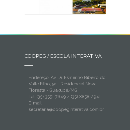
COOPEG / ESCOLA INTERATIVA
Endereço: Av. Dr. Esmerino Ribeiro do
Valle Filho, 91 - Residencial Nova
Floresta - Guaxupé/MG
Tel: (35) 3551-7649 / (35) 8858-2941
E-mail:
secretaria@coopeginterativa.com.br