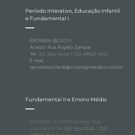
Período Interativo, Educação Infantil
e Fundamental I
ENTRADA: BLOCO I
Acesso: Rua Ângelo Zampar
Tel:
(35) 3552-5029
/
(35) 98858-1055
E-mail:
secretaria.infantil@coopeginterativa.com.br
Fundamental II e Ensino Médio
ENTRADA: BLOCO III Acesso: Rua
Luiz Franchi Tel:
(35) 3551-7649
/
(35)
98858-2941
E-mail: