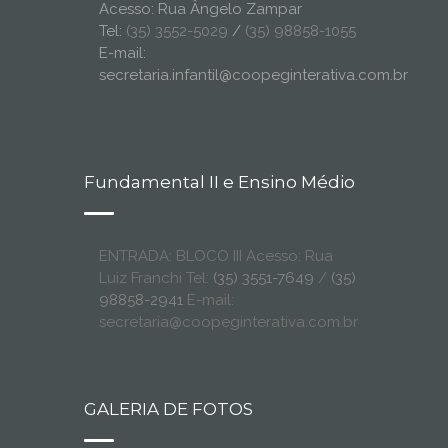
Acesso: Rua Ângelo Zampar
Tel:
(35) 3552-5029
/
(35) 98858-1055
E-mail:
secretaria.infantil@coopeginterativa.com.br
Fundamental II e Ensino Médio
ENTRADA: BLOCO III Acesso: Rua
Luiz Franchi Tel:
(35) 3551-7649
/
(35)
98858-2941
E-mail:
secretaria@coopeginterativa.com.br
GALERIA DE FOTOS