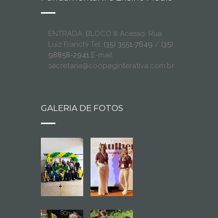
ENTRADA: BLOCO III Acesso: Rua
Luiz Franchi Tel:
(35) 3551-7649
/
(35)
98858-2941
E-mail:
secretaria@coopeginterativa.com.br
GALERIA DE FOTOS