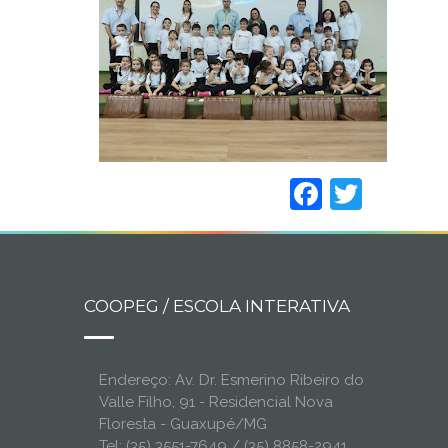
Faceboo
Twitt
COOPEG / ESCOLA INTERATIVA
Endereço: Av. Dr. Esmerino Ribeiro do
Valle Filho, 91 - Residencial Nova
Floresta - Guaxupé/MG
Tel: (35) 3551-7649 / (35) 8858-2941