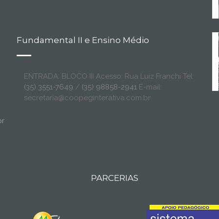
Fundamental II e Ensino Médio
ENTRADA: BLOCO III Acesso: Rua Luiz Franchi Tel:
(35) 3551-7649
/
(35) 98858-2941
E-mail:
secretaria@coopeginterativa.com.br
br
PARCERIAS