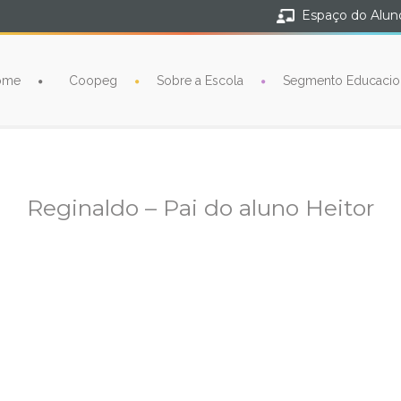
Espaço do Alun
ome
Coopeg
Sobre a Escola
Segmento Educacio
Reginaldo – Pai do aluno Heitor