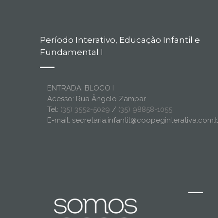
Período Interativo, Educação Infantil e
Fundamental I
ENTRADA: BLOCO I
Acesso: Rua Ângelo Zampar
Tel:
(35) 3552-5029
/
(35) 98858-1055
E-mail: secretaria.infantil@coopeginterativa.com.