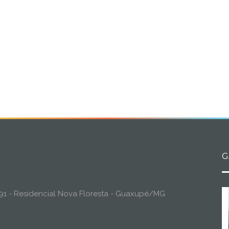
G
o, 91 - Residencial Nova Floresta - Guaxupé/MG