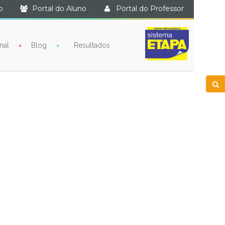
o
·
Portal do Aluno
·
Portal do Professor
nal
Blog
Resultados