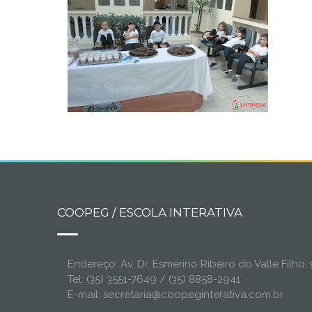
COOPEG / ESCOLA INTERATIVA
Endereço: Av. Dr. Esmerino Ribeiro do Valle Filh
Tel: (35) 3551-7649 / (35) 8858-2941
E-mail: secretaria@coopeginterativa.com.br