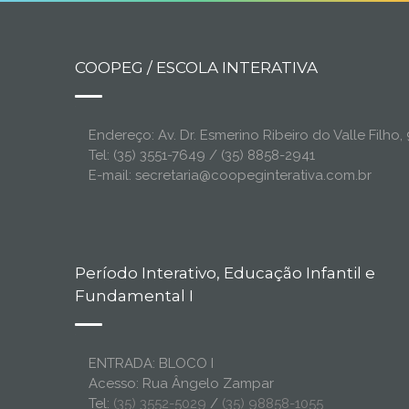
COOPEG / ESCOLA INTERATIVA
Endereço: Av. Dr. Esmerino Ribeiro do Valle Filh
Tel: (35) 3551-7649 / (35) 8858-2941
E-mail: secretaria@coopeginterativa.com.br
Período Interativo, Educação Infantil e
Fundamental I
ENTRADA: BLOCO I
Acesso: Rua Ângelo Zampar
Tel:
(35) 3552-5029
/
(35) 98858-1055