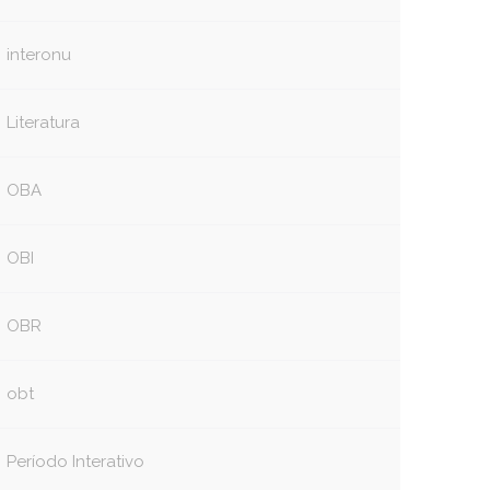
interonu
Literatura
OBA
OBI
OBR
book
itter
obt
Período Interativo