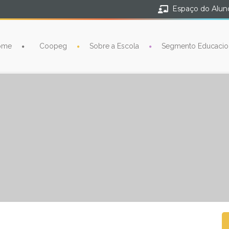
Espaço do Alun
ome
Coopeg
Sobre a Escola
Segmento Educacio