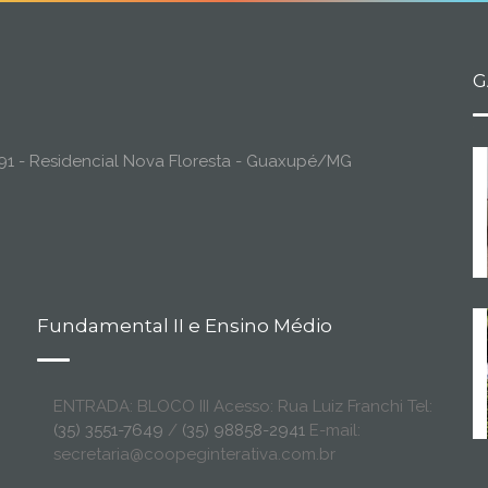
G
o, 91 - Residencial Nova Floresta - Guaxupé/MG
Fundamental II e Ensino Médio
ENTRADA: BLOCO III Acesso: Rua Luiz Franchi Tel:
(35) 3551-7649
/
(35) 98858-2941
E-mail:
secretaria@coopeginterativa.com.br