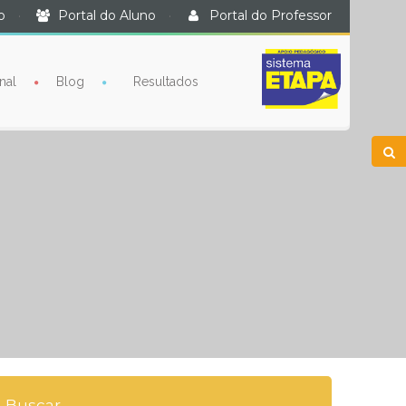
o
·
Portal do Aluno
·
Portal do Professor
nal
Blog
Resultados
Buscar