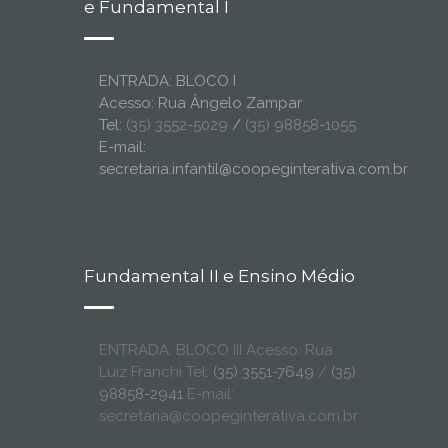
e Fundamental I
ENTRADA: BLOCO I
Acesso: Rua Ângelo Zampar
Tel:
(35) 3552-5029
/
(35) 98858-1055
E-mail:
secretaria.infantil@coopeginterativa.com.br
Fundamental II e Ensino Médio
ENTRADA: BLOCO III Acesso: Rua
Luiz Franchi Tel:
(35) 3551-7649
/
(35)
98858-2941
E-mail:
secretaria@coopeginterativa.com.br