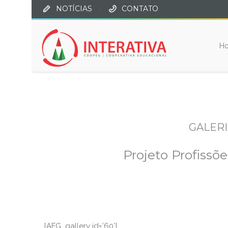
NOTÍCIAS
·
CONTATO
H
GALERI
Projeto Profissõe
[AFG_gallery id=’60’]