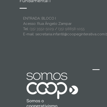
Fundamental I
ENTRADA: BLOCO I
Acesso: Rua Ângelo Zampar
Tel:
(35) 3552-5029
/
(35) 98858-1055
E-mail: secretaria.infantil@coopeginterativa.com.