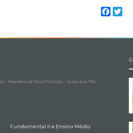
Face
Tw
G
o, 91 - Residencial Nova Floresta - Guaxupé/MG
Fundamental II e Ensino Médio