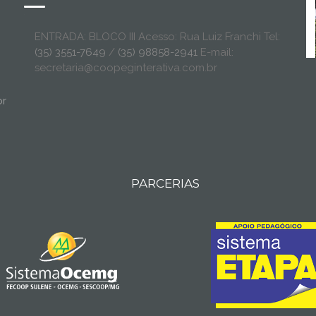
ENTRADA: BLOCO III Acesso: Rua Luiz Franchi Tel:
(35) 3551-7649
/
(35) 98858-2941
E-mail:
secretaria@coopeginterativa.com.br
br
PARCERIAS