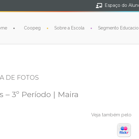
Espaço do Alun
ome
Coopeg
Sobre a Escola
Segmento Educacio
A DE FOTOS
s – 3º Período | Maira
Veja também pelo