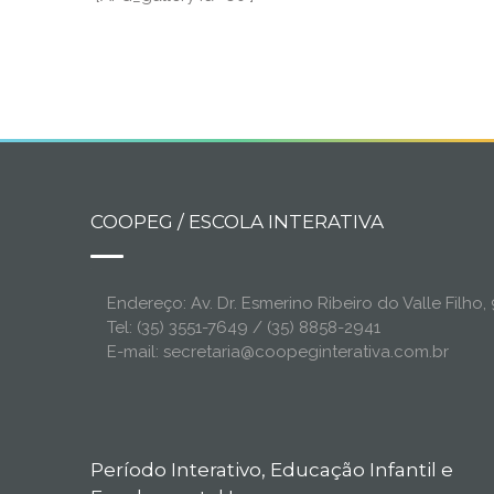
COOPEG / ESCOLA INTERATIVA
Endereço: Av. Dr. Esmerino Ribeiro do Valle Filh
Tel: (35) 3551-7649 / (35) 8858-2941
E-mail: secretaria@coopeginterativa.com.br
Período Interativo, Educação Infantil e