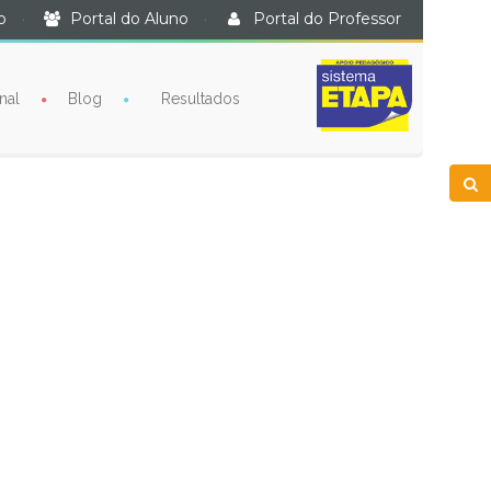
o
·
Portal do Aluno
·
Portal do Professor
nal
Blog
Resultados