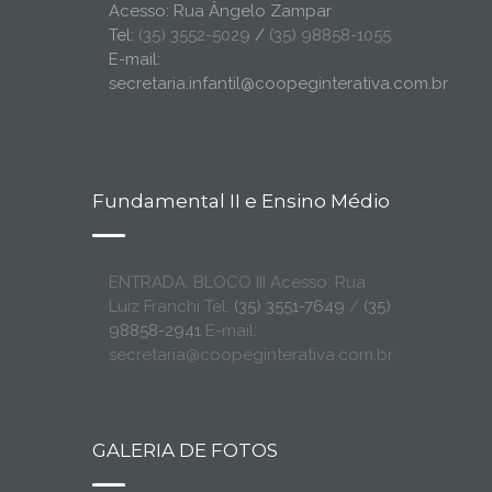
Acesso: Rua Ângelo Zampar
Tel:
(35) 3552-5029
/
(35) 98858-1055
E-mail:
secretaria.infantil@coopeginterativa.com.br
Fundamental II e Ensino Médio
ENTRADA: BLOCO III Acesso: Rua
Luiz Franchi Tel:
(35) 3551-7649
/
(35)
98858-2941
E-mail:
secretaria@coopeginterativa.com.br
GALERIA DE FOTOS