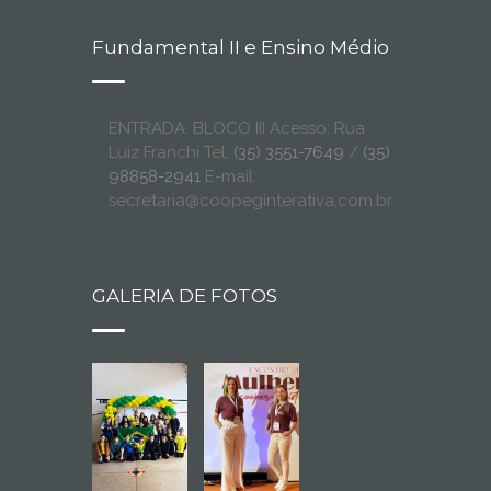
Fundamental II e Ensino Médio
ENTRADA: BLOCO III Acesso: Rua
Luiz Franchi Tel:
(35) 3551-7649
/
(35)
98858-2941
E-mail:
secretaria@coopeginterativa.com.br
GALERIA DE FOTOS