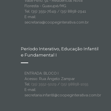
Valle Filho, 91 - Residencial Nova
Floresta - Guaxupé/MG
Tel: (35) 3551-7649 / (35) 8858-2941
E-mail:
secretaria@coopeginterativa.com.br
Período Interativo, Educação Infantil
e Fundamental I
ENTRADA: BLOCO I
Acesso: Rua Ângelo Zampar
Tel:
(35) 3552-5029
/
(35) 98858-1055
E-mail:
secretaria.infantil@coopeginterativa.com.br