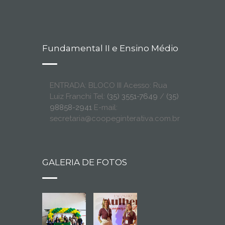
Fundamental II e Ensino Médio
ENTRADA: BLOCO III Acesso: Rua
Luiz Franchi Tel:
(35) 3551-7649
/
(35)
98858-2941
E-mail:
secretaria@coopeginterativa.com.br
GALERIA DE FOTOS