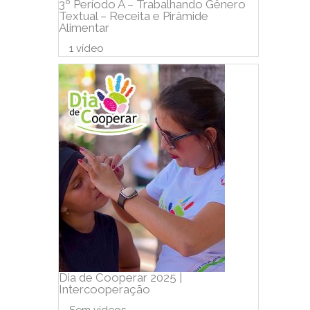
3º Período A – Trabalhando Gênero
Textual – Receita e Pirâmide
Alimentar
1 vídeo
Dia de Cooperar 2025 |
Intercooperação