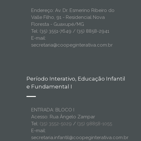
Endereço: Av. Dr. Esmerino Ribeiro do
Valle Filho, 91 - Residencial Nova
Floresta - Guaxupé/MG
Tel: (35) 3551-7649 / (35) 8858-2941
E-mail:
secretaria@coopeginterativa.com.br
Período Interativo, Educação Infantil
e Fundamental I
ENTRADA: BLOCO I
Acesso: Rua Ângelo Zampar
Tel:
(35) 3552-5029
/
(35) 98858-1055
E-mail:
secretaria.infantil@coopeginterativa.com.br