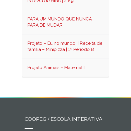
Palavra de Filho | 2019
PARA UM MUNDO QUE NUNCA
PARA DE MUDAR
Projeto – Eu no mundo | Receita de
família – Minipizza | 1º Período B
Projeto Animais – Maternal II
COOPEG / ESCOLA INTERATIVA