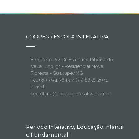
COOPEG / ESCOLA INTERATIVA
Endereço: Av. Dr. Esmerino Ribeiro do
Valle Filho, 91 - Residencial Nova
Floresta - Guaxupé/MG
Tel: (35) 3551-7649 / (35) 8858-2941
E-mail:
secretaria@coopeginterativa.com.br
Período Interativo, Educação Infantil
e Fundamental I