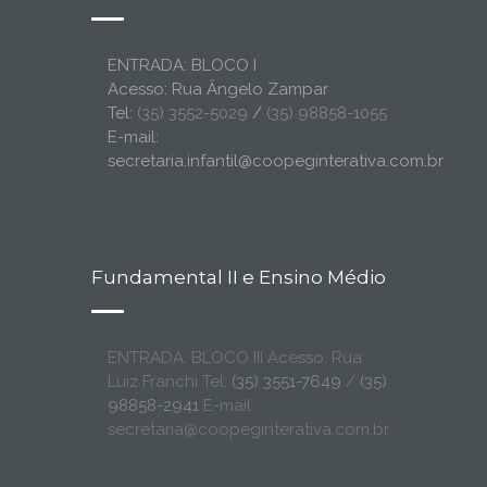
ENTRADA: BLOCO I
Acesso: Rua Ângelo Zampar
Tel:
(35) 3552-5029
/
(35) 98858-1055
E-mail:
secretaria.infantil@coopeginterativa.com.br
Fundamental II e Ensino Médio
ENTRADA: BLOCO III Acesso: Rua
Luiz Franchi Tel:
(35) 3551-7649
/
(35)
98858-2941
E-mail:
secretaria@coopeginterativa.com.br