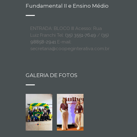
Fundamental II e Ensino Médio
ENTRADA: BLOCO III Acesso: Rua
Luiz Franchi Tel:
(35) 3551-7649
/
(35)
98858-2941
E-mail:
secretaria@coopeginterativa.com.br
GALERIA DE FOTOS