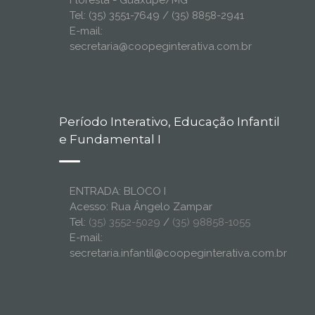
Floresta - Guaxupé/MG
Tel: (35) 3551-7649 / (35) 8858-2941
E-mail:
secretaria@coopeginterativa.com.br
Período Interativo, Educação Infantil
e Fundamental I
ENTRADA: BLOCO I
Acesso: Rua Ângelo Zampar
Tel:
(35) 3552-5029
/
(35) 98858-1055
E-mail:
secretaria.infantil@coopeginterativa.com.br