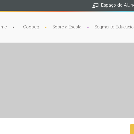
Espaço do Alun
ome
Coopeg
Sobre a Escola
Segmento Educacio