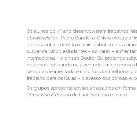
Os alunos do 7º ano desenvolveram trabalhos rela
obediência”
de Pedro Bandeira
.
O livro mostra a h
adolescentes enfrenta o mais diabólico dos crimes
suspense, cinco estudantes – os Karas – enfrent
internacional – o sinistro Doutor Q.I. pretende su
desígnios, aplicando na juventude uma perigosa dr
sendo experimentada em alunos dos melhores col
trabalho para os Karas – o avesso dos coroas, o co
Os grupos apresentaram seus trabalhos em forma d
“
Amar Não É Pecado
de Luan Santana e teatro.