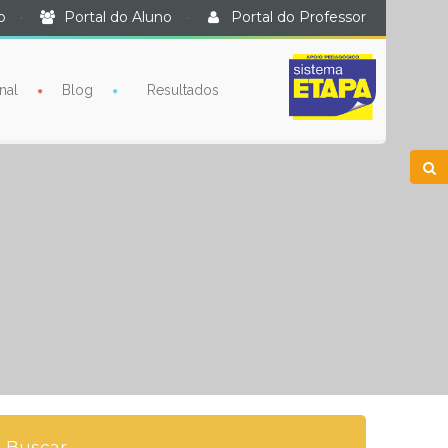
o
·
Portal do Aluno
·
Portal do Professor
nal
Blog
Resultados
Buscar