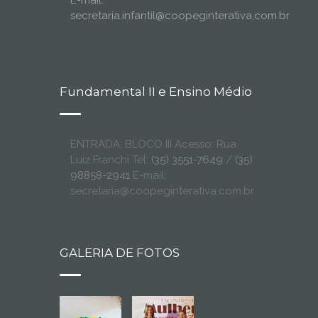
E-mail:
secretaria.infantil@coopeginterativa.com.br
Fundamental II e Ensino Médio
ENTRADA: BLOCO III Acesso: Rua
Luiz Franchi Tel:
(35) 3551-7649
/
(35)
98858-2941
E-mail:
secretaria@coopeginterativa.com.br
GALERIA DE FOTOS