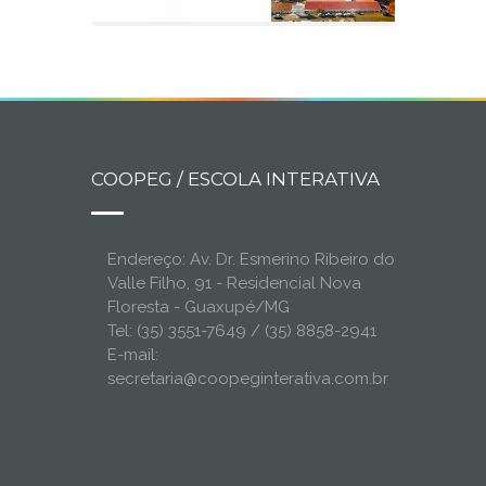
COOPEG / ESCOLA INTERATIVA
Endereço: Av. Dr. Esmerino Ribeiro do
Valle Filho, 91 - Residencial Nova
Floresta - Guaxupé/MG
Tel: (35) 3551-7649 / (35) 8858-2941
E-mail:
secretaria@coopeginterativa.com.br