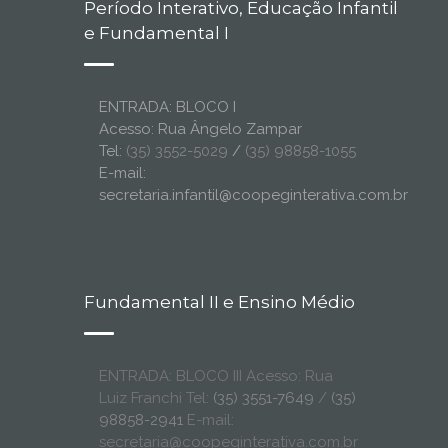
Período Interativo, Educação Infantil
e Fundamental I
ENTRADA: BLOCO I
Acesso: Rua Ângelo Zampar
Tel:
(35) 3552-5029
/
(35) 98858-1055
E-mail:
secretaria.infantil@coopeginterativa.com.br
Fundamental II e Ensino Médio
ENTRADA: BLOCO III Acesso: Rua
Luiz Franchi Tel:
(35) 3551-7649
/
(35)
98858-2941
E-mail:
secretaria@coopeginterativa.com.br