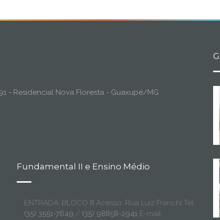
G
o, 91 - Residencial Nova Floresta - Guaxupé/MG
Fundamental II e Ensino Médio
ENTRADA: BLOCO III Acesso: Rua Luiz Franchi Tel:
(35) 3551-7649
/
(35) 98858-2941
E-mail: