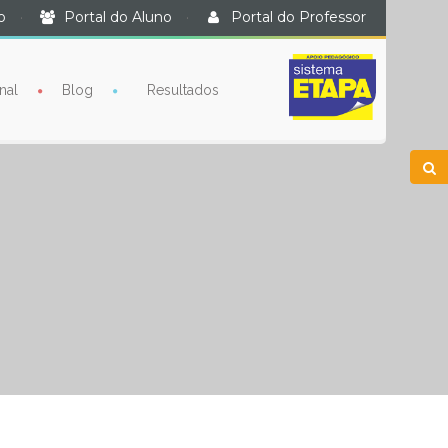
o
·
Portal do Aluno
·
Portal do Professor
nal
Blog
Resultados