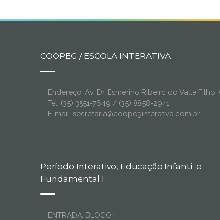
COOPEG / ESCOLA INTERATIVA
Endereço: Av. Dr. Esmerino Ribeiro do Valle Filh
Tel: (35) 3551-7649 / (35) 8858-2941
E-mail: secretaria@coopeginterativa.com.br
Período Interativo, Educação Infantil e
Fundamental I
ENTRADA: BLOCO I