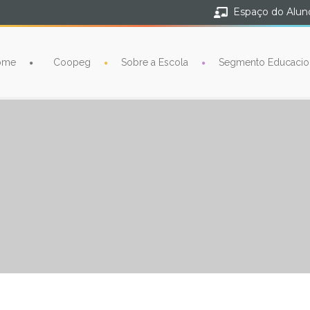
Espaço do Alun
ome
Coopeg
Sobre a Escola
Segmento Educacio