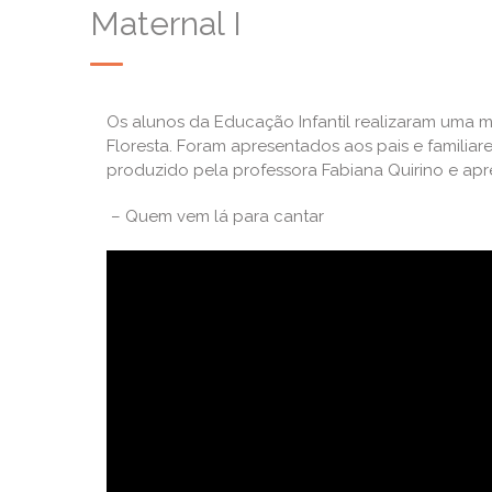
Maternal I
Os alunos da Educação Infantil realizaram uma m
Floresta. Foram apresentados aos pais e familiare
produzido pela professora Fabiana Quirino e apr
– Quem vem lá para cantar