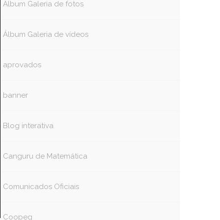
Álbum Galeria de fotos
Álbum Galeria de vídeos
aprovados
banner
Blog interativa
Canguru de Matemática
Comunicados Oficiais
Coopeg