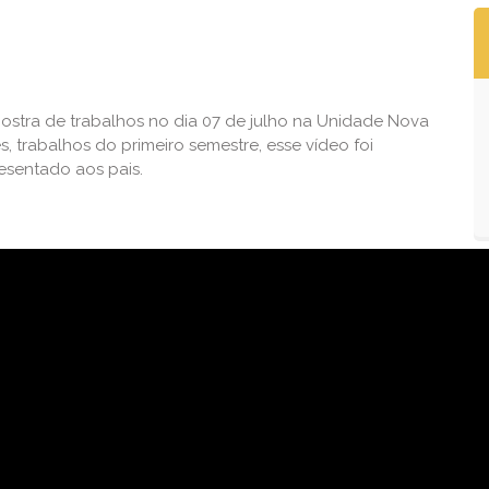
ostra de trabalhos no dia 07 de julho na Unidade Nova
s, trabalhos do primeiro semestre, esse vídeo foi
esentado aos pais.