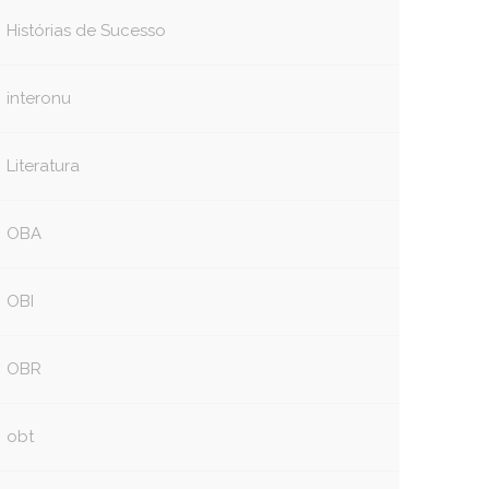
book
itter
Histórias de Sucesso
interonu
Literatura
OBA
OBI
OBR
obt