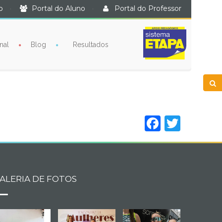
o
·
Portal do Aluno
·
Portal do Professor
nal
Blog
Resultados
Facebo
Twitt
ALERIA DE FOTOS