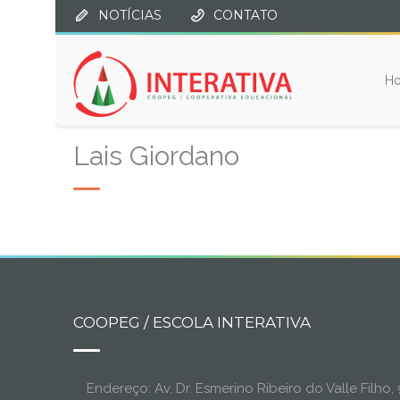
NOTÍCIAS
·
CONTATO
H
Lais Giordano
COOPEG / ESCOLA INTERATIVA
Endereço: Av. Dr. Esmerino Ribeiro do Valle Filh