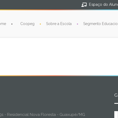
Espaço do Alun
ome
Coopeg
Sobre a Escola
Segmento Educacio
G
o, 91 - Residencial Nova Floresta - Guaxupé/MG