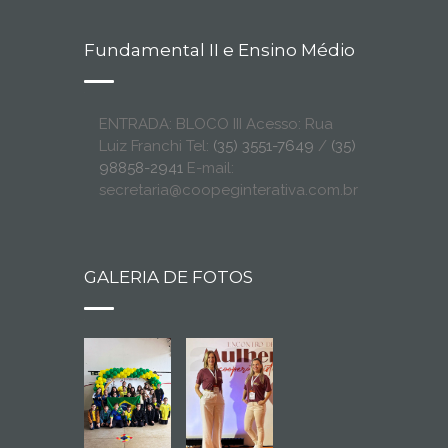
Fundamental II e Ensino Médio
ENTRADA: BLOCO III Acesso: Rua
Luiz Franchi Tel:
(35) 3551-7649
/
(35)
98858-2941
E-mail:
secretaria@coopeginterativa.com.br
GALERIA DE FOTOS