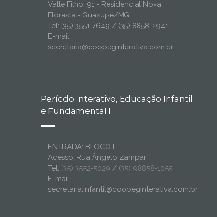
Valle Filho, 91 - Residencial Nova
Floresta - Guaxupé/MG
Tel: (35) 3551-7649 / (35) 8858-2941
E-mail:
secretaria@coopeginterativa.com.br
Período Interativo, Educação Infantil
e Fundamental I
ENTRADA: BLOCO I
Acesso: Rua Ângelo Zampar
Tel:
(35) 3552-5029
/
(35) 98858-1055
E-mail:
secretaria.infantil@coopeginterativa.com.br