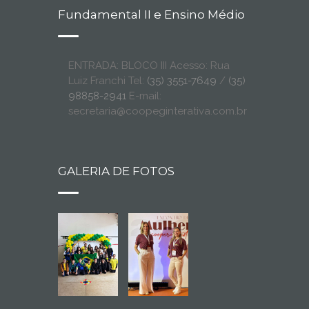
Fundamental II e Ensino Médio
ENTRADA: BLOCO III Acesso: Rua
Luiz Franchi Tel:
(35) 3551-7649
/
(35)
98858-2941
E-mail:
secretaria@coopeginterativa.com.br
GALERIA DE FOTOS