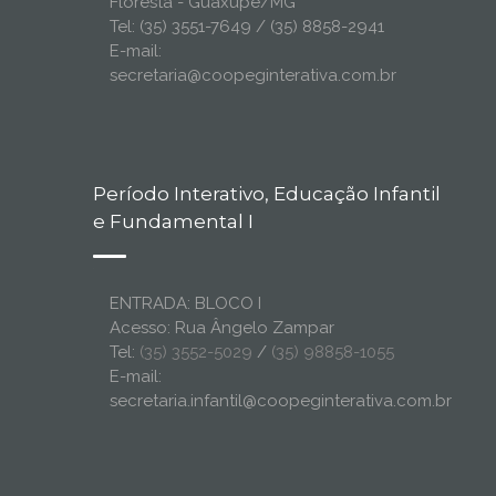
Floresta - Guaxupé/MG
Tel: (35) 3551-7649 / (35) 8858-2941
E-mail:
secretaria@coopeginterativa.com.br
Período Interativo, Educação Infantil
e Fundamental I
ENTRADA: BLOCO I
Acesso: Rua Ângelo Zampar
Tel:
(35) 3552-5029
/
(35) 98858-1055
E-mail:
secretaria.infantil@coopeginterativa.com.br